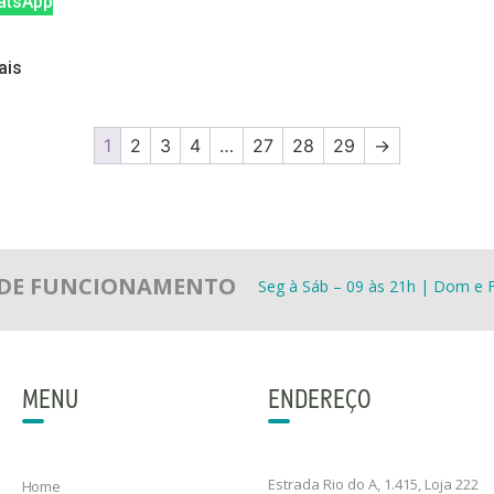
tsApp
ais
1
2
3
4
…
27
28
29
→
 DE FUNCIONAMENTO
Seg à Sáb – 09 às 21h | Dom e F
MENU
ENDEREÇO
Estrada Rio do A, 1.415, Loja 222
Home