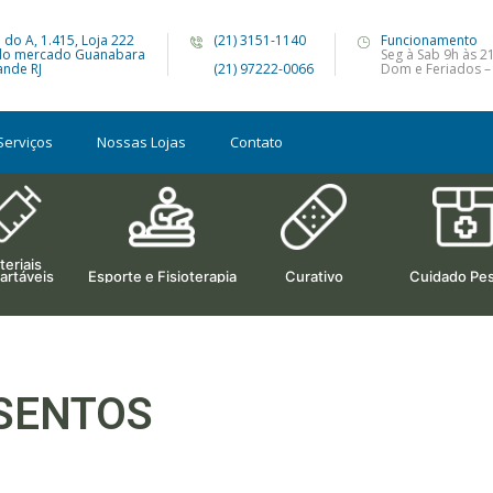
 do A, 1.415, Loja 222
(21) 3151-1140
Funcionamento
do mercado Guanabara
Seg à Sab 9h às 2
nde RJ
(21) 97222-0066
Dom e Feriados –
Serviços
Nossas Lojas
Contato
eriais
artáveis
Esporte e Fisioterapia
Curativo
Cuidado Pes
SENTOS