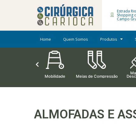
Estrada Rio
Shopping 
Campo Gra
Home
Quem Somos
Produtos
Mat
Ortopedia
Mobilidade
Meias de Compressão
Desc
ALMOFADAS E AS