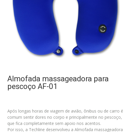
Almofada massageadora para
pescoço AF-01
Após longas horas de viagem de avião, ônibus ou de carro é
comum sentir dores no corpo e principalmente no pescoço,
que fica completamente sem apoio nos acentos.
Por isso, a Techline desenvolveu a Almofada massageadora