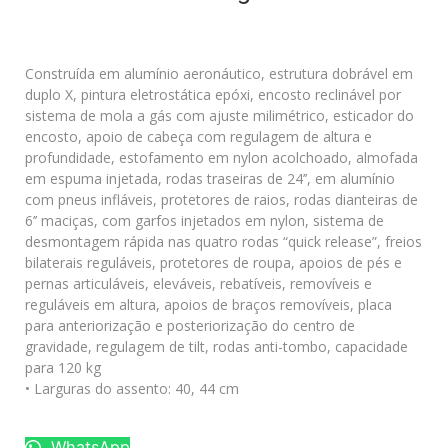
Construída em alumínio aeronáutico, estrutura dobrável em
duplo X, pintura eletrostática epóxi, encosto reclinável por
sistema de mola a gás com ajuste milimétrico, esticador do
encosto, apoio de cabeça com regulagem de altura e
profundidade, estofamento em nylon acolchoado, almofada
em espuma injetada, rodas traseiras de 24’’, em alumínio
com pneus infláveis, protetores de raios, rodas dianteiras de
6’’ maciças, com garfos injetados em nylon, sistema de
desmontagem rápida nas quatro rodas “quick release”, freios
bilaterais reguláveis, protetores de roupa, apoios de pés e
pernas articuláveis, eleváveis, rebatíveis, removíveis e
reguláveis em altura, apoios de braços removíveis, placa
para anteriorização e posteriorização do centro de
gravidade, regulagem de tilt, rodas anti-tombo, capacidade
para 120 kg
• Larguras do assento: 40, 44 cm
WhatsApp