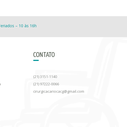
eriados – 10 às 16h
CONTATO
(21) 3151-1140
a
(21) 97222-0066
cirurgicacariocacg@gmail.com