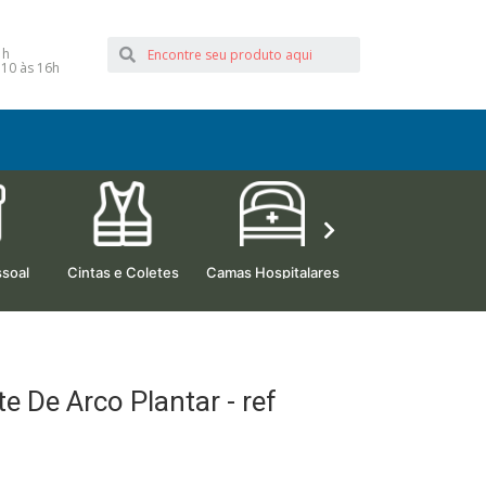
1h
 10 às 16h
soal
Cintas e Coletes
Camas Hospitalares
Beleza e Estética
 De Arco Plantar - ref