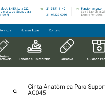
 do A, 1.415, Loja 222
(21) 3151-1140
Funcionamento
do mercado Guanabara
Seg à Sab 9h às 2
nde RJ
(21) 97222-0066
Dom e Feriados –
Serviços
Nossas Lojas
Contato
eriais
artáveis
Esporte e Fisioterapia
Curativo
Cuidado Pes
Cinta Anatômica Para Suporte
AC045