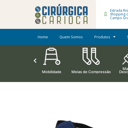
Estrada Rio
Shopping 
Campo Gra
Home
Quem Somos
Produtos
Mat
Ortopedia
Mobilidade
Meias de Compressão
Desc