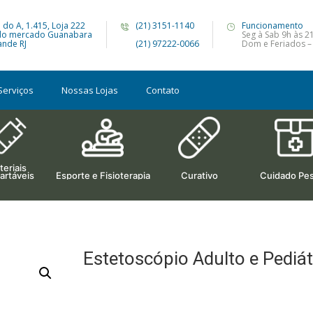
 do A, 1.415, Loja 222
(21) 3151-1140
Funcionamento
do mercado Guanabara
Seg à Sab 9h às 2
nde RJ
(21) 97222-0066
Dom e Feriados –
Serviços
Nossas Lojas
Contato
eriais
artáveis
Esporte e Fisioterapia
Curativo
Cuidado Pes
Estetoscópio Adulto e Pediát