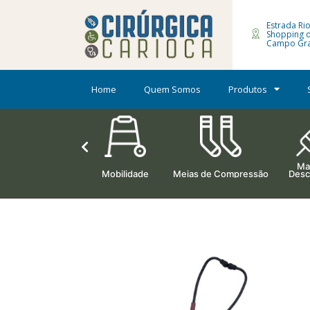
Estrada Rio
Shopping 
Campo Gra
Home
Quem Somos
Produtos
Mat
Ortopedia
Mobilidade
Meias de Compressão
Desc