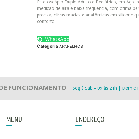
Estetoscópio Duplo Adulto e Pediátrico, em Aço Ino
medição de alta e baixa frequência, com ótima pe
precisa, olivas macias e anatômicas em silicone 
conforto.
WhatsApp
Categoria
APARELHOS
 DE FUNCIONAMENTO
Seg à Sáb – 09 às 21h | Dom e F
MENU
ENDEREÇO