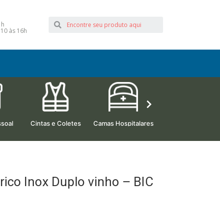
1h
 10 às 16h
soal
Cintas e Coletes
Camas Hospitalares
Beleza e Estética
rico Inox Duplo vinho – BIC