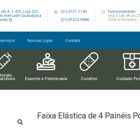
 do A, 1.415, Loja 222
(21) 3151-1140
Funcionamento
do mercado Guanabara
Seg à Sab 9h às 2
nde RJ
(21) 97222-0066
Dom e Feriados –
Serviços
Nossas Lojas
Contato
eriais
artáveis
Esporte e Fisioterapia
Curativo
Cuidado Pes
Faixa Elástica de 4 Painéis 