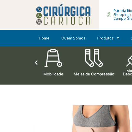
Estrada Rio
Shopping 
Campo Gra
Home
Quem Somos
Produtos
Mat
Ortopedia
Mobilidade
Meias de Compressão
Desc