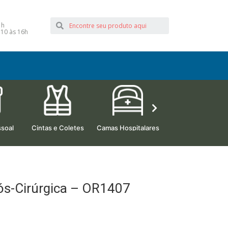
1h
 10 às 16h
soal
Cintas e Coletes
Camas Hospitalares
Beleza e Estética
Pós-Cirúrgica – OR1407