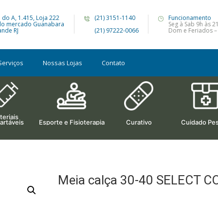
 do A, 1.415, Loja 222
(21) 3151-1140
Funcionamento
do mercado Guanabara
Seg à Sab 9h às 2
nde RJ
(21) 97222-0066
Dom e Feriados –
Serviços
Nossas Lojas
Contato
eriais
artáveis
Esporte e Fisioterapia
Curativo
Cuidado Pes
Meia calça 30-40 SELECT