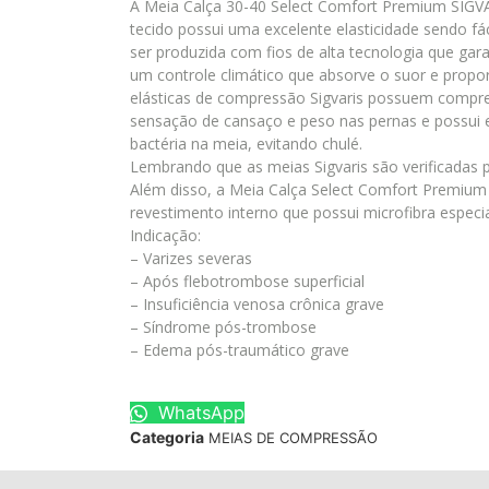
A Meia Calça 30-40 Select Comfort Premium SIGVA
tecido possui uma excelente elasticidade sendo fác
ser produzida com fios de alta tecnologia que g
um controle climático que absorve o suor e prop
elásticas de compressão Sigvaris possuem compre
sensação de cansaço e peso nas pernas e possui ef
bactéria na meia, evitando chulé.
Lembrando que as meias Sigvaris são verificadas 
Além disso, a Meia Calça Select Comfort Premium 
revestimento interno que possui microfibra especia
Indicação:
– Varizes severas
– Após flebotrombose superficial
– Insuficiência venosa crônica grave
– Síndrome pós-trombose
– Edema pós-traumático grave
WhatsApp
Categoria
MEIAS DE COMPRESSÃO