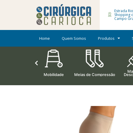
Estrada Rio
Shopping 
Campo Gra
Home
Quem Somos
Produtos
Mat
Ortopedia
Mobilidade
Meias de Compressão
Desc