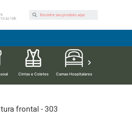
1h
 10 às 16h
soal
Cintas e Coletes
Camas Hospitalares
Beleza e Estética
tura frontal - 303