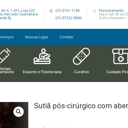
 do A, 1.415, Loja 222
(21) 3151-1140
Funcionamento
do mercado Guanabara
Seg à Sab 9h às 2
nde RJ
(21) 97222-0066
Dom e Feriados –
Serviços
Nossas Lojas
Contato
eriais
artáveis
Esporte e Fisioterapia
Curativo
Cuidado Pes
Sutiã pós-cirúrgico com aber